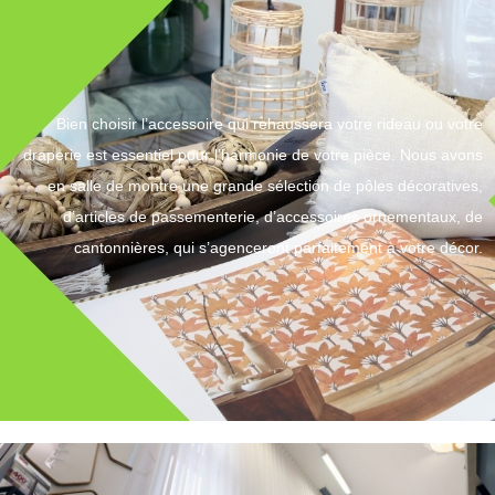
Bien choisir l’accessoire qui rehaussera votre rideau ou votre
draperie est essentiel pour
l’harmonie de votre pièce. Nous avons
en salle de montre une grande sélection de pôles
décoratives,
d’articles de passementerie, d’accessoires ornementaux, de
cantonnières, qui
s’agenceront parfaitement à votre décor.